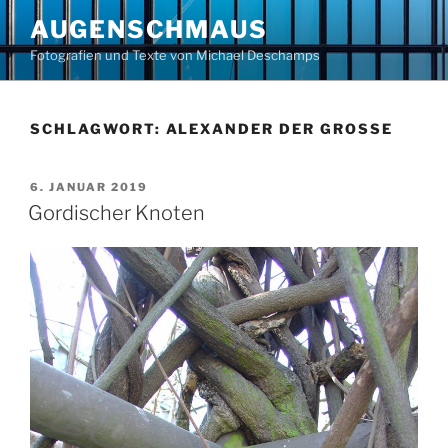
Zum
AUGENSCHMAUS
Inhalt
Fotografien und Texte von Michael Deschamps
springen
SCHLAGWORT:
ALEXANDER DER GROSSE
VERÖFFENTLICHT
6. JANUAR 2019
AM
Gordischer Knoten