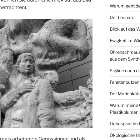
Warum geht de
 betrachten).
Der Leopard
Blick auf das 
Ewigkeit im W
Ohrenschmaus 
aus dem Synth
Skyline nach d
Fenster putzen
Der Marienkäf
Warum meine 
Plastikblumen
Liebespaar im
Ökologische Ha
en: als arbeitende Genossinnen und als