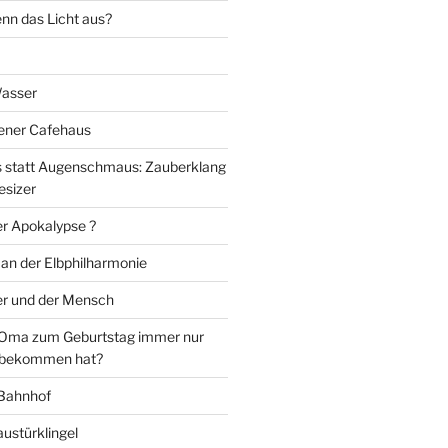
nn das Licht aus?
Wasser
iener Cafehaus
statt Augenschmaus: Zauberklang
esizer
er Apokalypse ?
 an der Elbphilharmonie
er und der Mensch
Oma zum Geburtstag immer nur
 bekommen hat?
 Bahnhof
ustürklingel