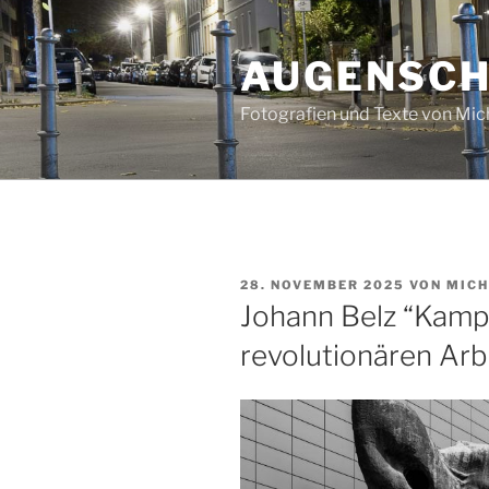
Zum
Inhalt
AUGENSC
springen
Fotografien und Texte von Mi
VERÖFFENTLICHT
28. NOVEMBER 2025
VON
MICH
AM
Johann Belz “Kamp
revolutionären Arb