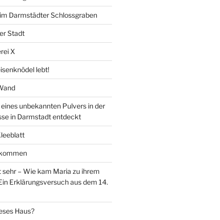
” im Darmstädter Schlossgraben
er Stadt
rei X
isenknödel lebt!
 Wand
ines unbekannten Pulvers in der
sse in Darmstadt entdeckt
Kleeblatt
d kommen
 sehr – Wie kam Maria zu ihrem
Ein Erklärungsversuch aus dem 14.
eses Haus?