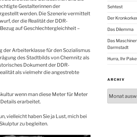
echtigte Gestalterinnen der
Sehtest
rgestellt werden. Die Szenerie vermittelt
Der Kronkorke
wurf, der die Realität der DDR-
 Bezug auf Geschlechtergleichheit –
Das Dilemma
Das Maschinenh
Darmstadt
 der Arbeiterklasse für den Sozialismus
Prägung des Stadtbilds von Chemnitz als
Hurra, Ihr Paket
 historisches Dokument der DDR-
alität als vielmehr die angestrebte
ARCHIV
Archiv
e Skultur wenn man diese Meter für Meter
Details erarbeitet.
un, vielleicht haben Sie ja Lust, mich bei
kulptur zu begleiten.