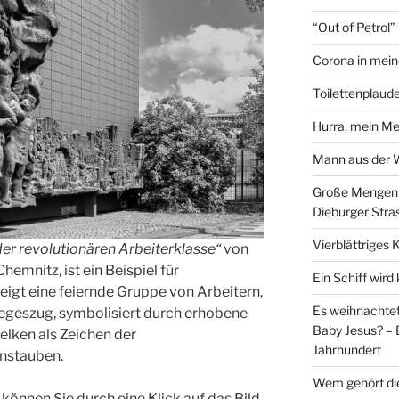
“Out of Petrol
Corona in mein
Toilettenplaude
Hurra, mein Me
Mann aus der
Große Mengen e
Dieburger Stra
Vierblättriges 
er revolutionären Arbeiterklasse“
von
Chemnitz, ist ein Beispiel für
Ein Schiff wir
zeigt eine feiernde Gruppe von Arbeitern,
Es weihnachtet
iegeszug, symbolisiert durch erhobene
Baby Jesus? – 
elken als Zeichen der
Jahrhundert
nstauben.
Wem gehört di
können Sie durch eine Klick auf das Bild