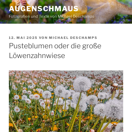
Zum
AUGENSCHMAUS
Inhalt
Fotografien und Texte von Michael Deschamps
springen
VERÖFFENTLICHT
12. MAI 2025
VON
MICHAEL DESCHAMPS
AM
Pusteblumen oder die große
Löwenzahnwiese