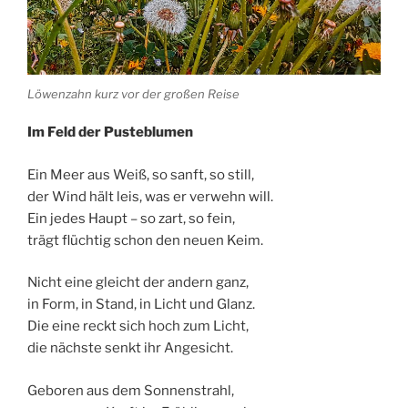
Löwenzahn kurz vor der großen Reise
Im
Feld
der
Pusteblumen
Ein
Meer
aus
Weiß,
so
sanft,
so
still,
der
Wind
hält
leis,
was
er
verwehn
will.
Ein
jedes
Haupt –
so
zart,
so
fein,
trägt
flüchtig
schon
den
neuen
Keim.
Nicht
eine
gleicht
der
andern
ganz,
in
Form,
in
Stand,
in
Licht
und
Glanz.
Die
eine
reckt
sich
hoch
zum
Licht,
die
nächste
senkt
ihr
Angesicht.
Geboren
aus
dem
Sonnenstrahl,