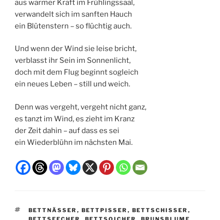
aus
warmer
Kraft
im
Frühlingssaal,
verwandelt
sich
im
sanften
Hauch
ein
Blütenstern –
so
flüchtig
auch.
Und
wenn
der
Wind
sie
leise
bricht,
verblasst
ihr
Sein
im
Sonnenlicht,
doch
mit
dem
Flug
beginnt
sogleich
ein
neues
Leben –
still
und
weich.
Denn
was
vergeht,
vergeht
nicht
ganz,
es
tanzt
im
Wind,
es
zieht
im
Kranz
der
Zeit
dahin –
auf
dass
es
sei
ein
Wiederblühn
im
nächsten
Mai.
SCHLAGWÖRTER
BETTNÄSSER
,
BETTPISSER
,
BETTSCHISSER
,
BETTSEECHER
,
BETTSOICHER
,
BRUNSBLUME
,