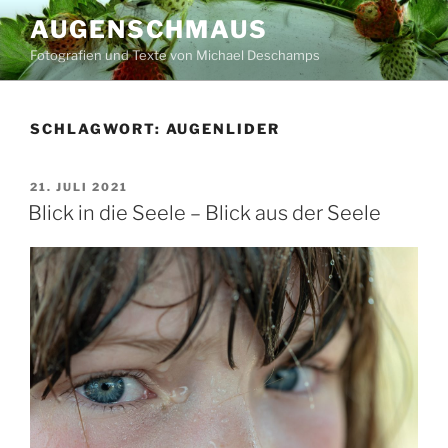
Zum
AUGENSCHMAUS
Inhalt
Fotografien und Texte von Michael Deschamps
springen
SCHLAGWORT:
AUGENLIDER
VERÖFFENTLICHT
21. JULI 2021
AM
Blick in die Seele – Blick aus der Seele