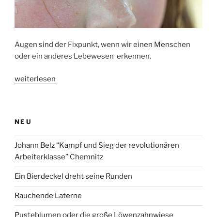
Augen sind der Fixpunkt, wenn wir einen Menschen
oder ein anderes Lebewesen erkennen.
„Blick
weiterlesen
in
die
Seele
NEU
–
Blick
Johann Belz “Kampf und Sieg der revolutionären
aus
Arbeiterklasse” Chemnitz
der
Seele“
Ein Bierdeckel dreht seine Runden
Rauchende Laterne
Pusteblumen oder die große Löwenzahnwiese