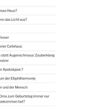
eses Haus?
nn das Licht aus?
Wasser
iener Cafehaus
statt Augenschmaus: Zauberklang
esizer
er Apokalypse ?
 an der Elbphilharmonie
er und der Mensch
Oma zum Geburtstag immer nur
 bekommen hat?