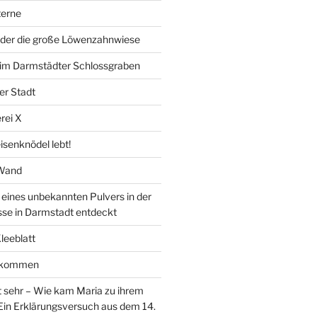
erne
der die große Löwenzahnwiese
” im Darmstädter Schlossgraben
er Stadt
rei X
isenknödel lebt!
 Wand
ines unbekannten Pulvers in der
sse in Darmstadt entdeckt
Kleeblatt
d kommen
 sehr – Wie kam Maria zu ihrem
Ein Erklärungsversuch aus dem 14.