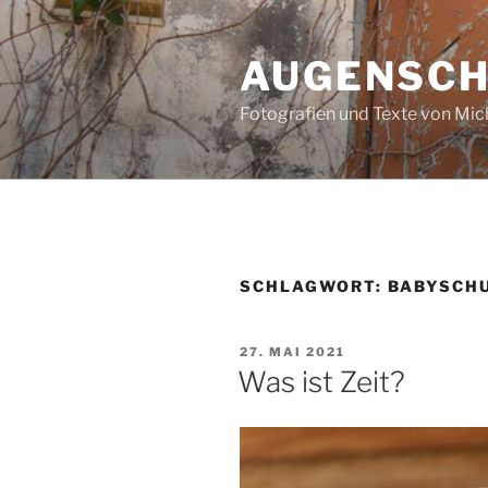
Zum
Inhalt
AUGENSC
springen
Fotografien und Texte von Mi
SCHLAGWORT:
BABYSCH
VERÖFFENTLICHT
27. MAI 2021
AM
Was ist Zeit?