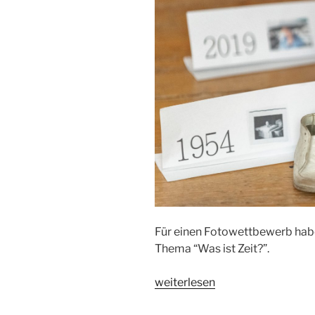
Für einen Fotowettbewerb habe
Thema “Was ist Zeit?”.
„Was
weiterlesen
ist