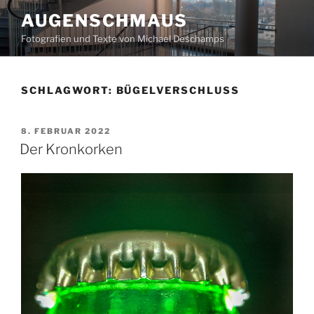
Zum
AUGENSCHMAUS
Inhalt
Fotografien und Texte von Michael Deschamps
springen
SCHLAGWORT:
BÜGELVERSCHLUSS
VERÖFFENTLICHT
8. FEBRUAR 2022
AM
Der Kronkorken