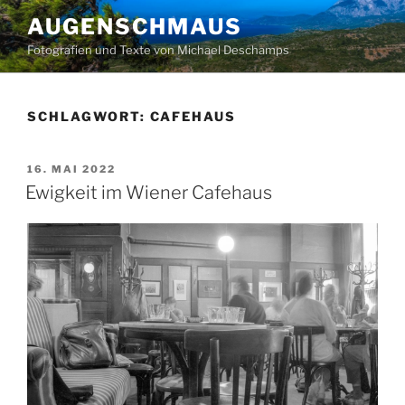
Zum
AUGENSCHMAUS
Inhalt
Fotografien und Texte von Michael Deschamps
springen
SCHLAGWORT:
CAFEHAUS
VERÖFFENTLICHT
16. MAI 2022
AM
Ewigkeit im Wiener Cafehaus