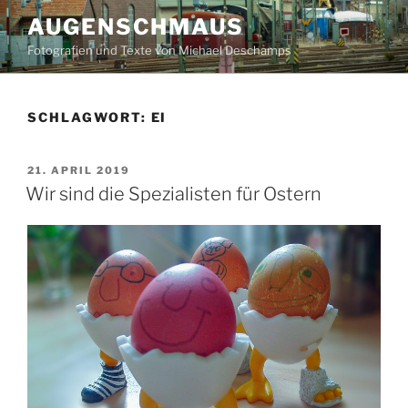
Zum
AUGENSCHMAUS
Inhalt
Fotografien und Texte von Michael Deschamps
springen
SCHLAGWORT:
EI
VERÖFFENTLICHT
21. APRIL 2019
AM
Wir sind die Spezialisten für Ostern