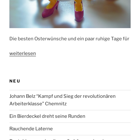
Die besten Osterwünsche und ein paar ruhige Tage für
„Wir
weiterlesen
sind
die
Spezialisten
NEU
für
Ostern“
Johann Belz “Kampf und Sieg der revolutionären
Arbeiterklasse” Chemnitz
Ein Bierdeckel dreht seine Runden
Rauchende Laterne