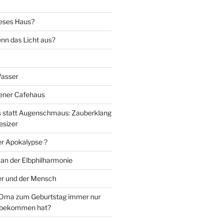
eses Haus?
nn das Licht aus?
Wasser
iener Cafehaus
statt Augenschmaus: Zauberklang
esizer
er Apokalypse ?
 an der Elbphilharmonie
er und der Mensch
Oma zum Geburtstag immer nur
 bekommen hat?