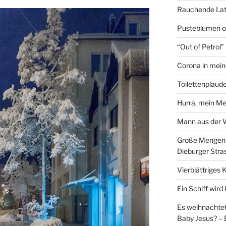
Rauchende Lat
Pusteblumen o
“Out of Petrol
Corona in mein
Toilettenplaude
Hurra, mein Me
Mann aus der
Große Mengen e
Dieburger Stra
Vierblättriges 
Ein Schiff wir
Es weihnachtet
Baby Jesus? – 