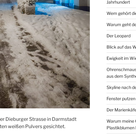
Jahrhundert
Wem gehört di
Warum geht de
Der Leopard
Blick auf das 
Ewigkeit im W
Ohrenschmaus 
aus dem Synth
Skyline nach d
Fenster putzen
Der Marienkäf
er Dieburger Strasse in Darmstadt
Warum meine 
en weißen Pulvers gesichtet.
Plastikblumen