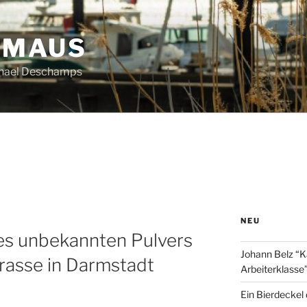
HMAUS
chael Deschamps
NEU
s unbekannten Pulvers
Johann Belz “K
trasse in Darmstadt
Arbeiterklasse
Ein Bierdeckel