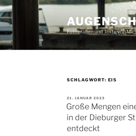
Zum
Inhalt
AUGENSC
springen
Fotografien und Texte von Mi
SCHLAGWORT:
EIS
VERÖFFENTLICHT
21. JANUAR 2023
AM
Große Mengen eine
in der Dieburger S
entdeckt