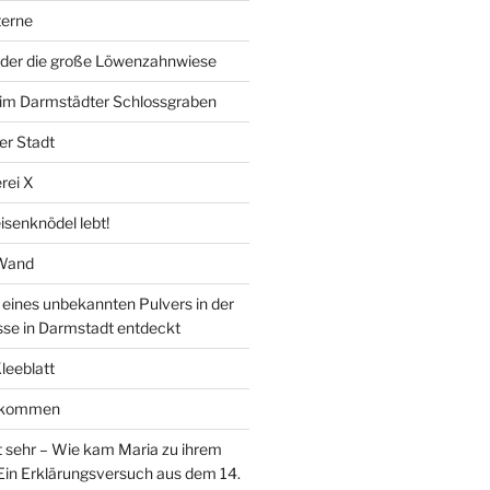
erne
der die große Löwenzahnwiese
” im Darmstädter Schlossgraben
er Stadt
rei X
isenknödel lebt!
 Wand
ines unbekannten Pulvers in der
sse in Darmstadt entdeckt
Kleeblatt
d kommen
 sehr – Wie kam Maria zu ihrem
Ein Erklärungsversuch aus dem 14.