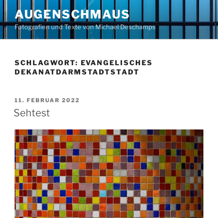
Zum
AUGENSCHMAUS
Inhalt
Fotografien und Texte von Michael Deschamps
springen
SCHLAGWORT:
EVANGELISCHES
DEKANATDARMSTADTSTADT
VERÖFFENTLICHT
11. FEBRUAR 2022
AM
Sehtest