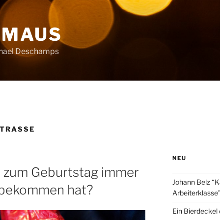
HMAUS
chael Deschamps
STRASSE
NEU
zum Geburtstag immer
Johann Belz “K
n bekommen hat?
Arbeiterklasse
Ein Bierdeckel