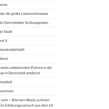
erne
der die große Löwenzahnwiese
” im Darmstädter Schlossgraben
er Stadt
rei X
isenknödel lebt!
 Wand
ines unbekannten Pulvers in der
sse in Darmstadt entdeckt
Kleeblatt
d kommen
 sehr – Wie kam Maria zu ihrem
Ein Erklärungsversuch aus dem 14.