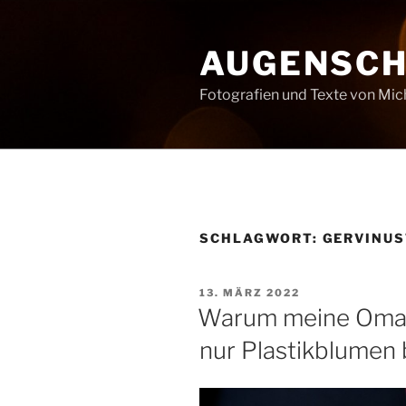
Zum
Inhalt
AUGENSC
springen
Fotografien und Texte von Mi
SCHLAGWORT:
GERVINU
VERÖFFENTLICHT
13. MÄRZ 2022
AM
Warum meine Oma 
nur Plastikblume