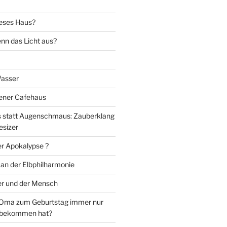
eses Haus?
nn das Licht aus?
Wasser
iener Cafehaus
statt Augenschmaus: Zauberklang
esizer
er Apokalypse ?
 an der Elbphilharmonie
er und der Mensch
Oma zum Geburtstag immer nur
 bekommen hat?