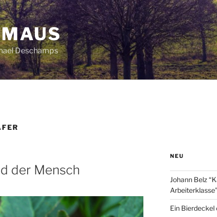
HMAUS
chael Deschamps
ÄFER
NEU
nd der Mensch
Johann Belz “K
Arbeiterklasse
Ein Bierdeckel