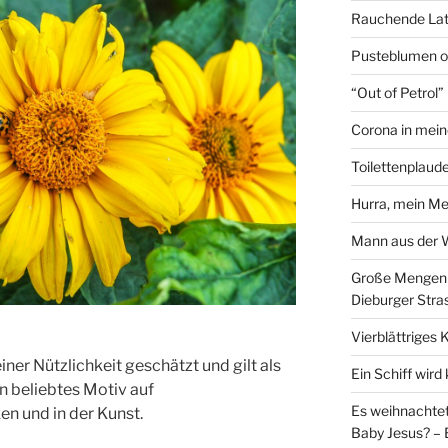
Rauchende Lat
Pusteblumen o
“Out of Petrol
Corona in mein
Toilettenplaude
Hurra, mein Me
Mann aus der
Große Mengen e
Dieburger Stra
Vierblättriges 
ner Nützlichkeit geschätzt und gilt als
Ein Schiff wir
n beliebtes Motiv auf
Es weihnachtet
n und in der Kunst.
Baby Jesus? – 