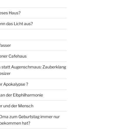
eses Haus?
nn das Licht aus?
Wasser
iener Cafehaus
statt Augenschmaus: Zauberklang
esizer
er Apokalypse ?
 an der Elbphilharmonie
er und der Mensch
Oma zum Geburtstag immer nur
 bekommen hat?