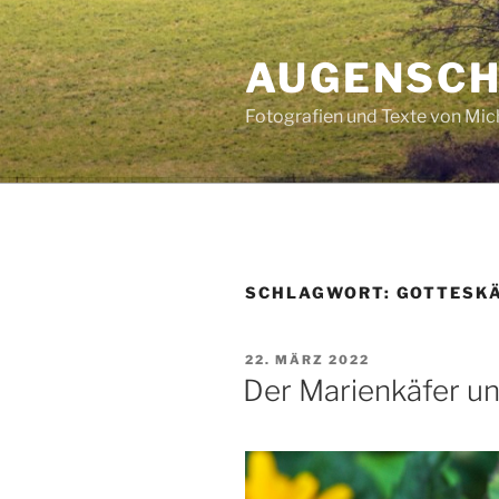
Zum
Inhalt
AUGENSC
springen
Fotografien und Texte von Mi
SCHLAGWORT:
GOTTESK
VERÖFFENTLICHT
22. MÄRZ 2022
AM
Der Marienkäfer u