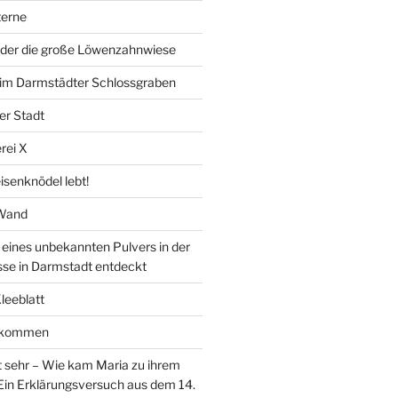
erne
der die große Löwenzahnwiese
” im Darmstädter Schlossgraben
er Stadt
rei X
isenknödel lebt!
 Wand
ines unbekannten Pulvers in der
sse in Darmstadt entdeckt
Kleeblatt
d kommen
 sehr – Wie kam Maria zu ihrem
Ein Erklärungsversuch aus dem 14.