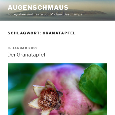
Zum
AUGENSCHMAUS
Inhalt
Fotografien und Texte von Michael Deschamps
springen
SCHLAGWORT:
GRANATAPFEL
VERÖFFENTLICHT
9. JANUAR 2019
AM
Der Granatapfel