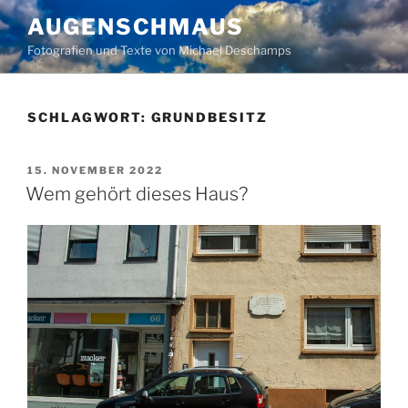
Zum
AUGENSCHMAUS
Inhalt
Fotografien und Texte von Michael Deschamps
springen
SCHLAGWORT:
GRUNDBESITZ
VERÖFFENTLICHT
15. NOVEMBER 2022
AM
Wem gehört dieses Haus?