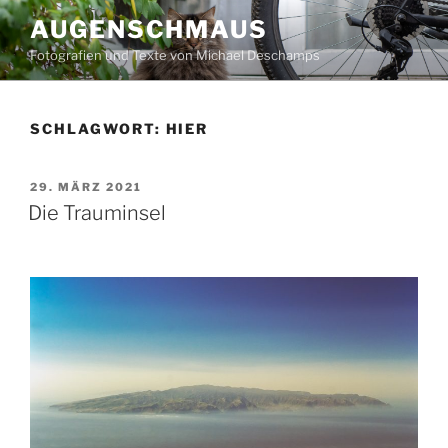
Zum
AUGENSCHMAUS
Inhalt
Fotografien und Texte von Michael Deschamps
springen
SCHLAGWORT:
HIER
VERÖFFENTLICHT
29. MÄRZ 2021
AM
Die Trauminsel