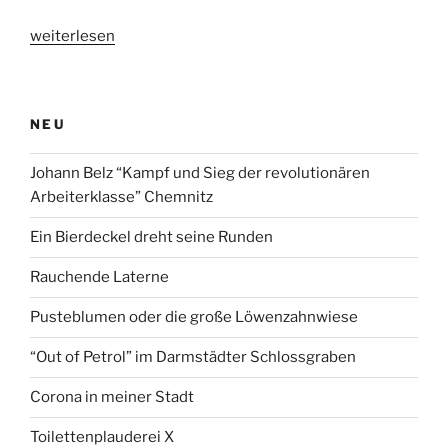
„Mann
weiterlesen
aus
der
Wand“
NEU
Johann Belz “Kampf und Sieg der revolutionären
Arbeiterklasse” Chemnitz
Ein Bierdeckel dreht seine Runden
Rauchende Laterne
Pusteblumen oder die große Löwenzahnwiese
“Out of Petrol” im Darmstädter Schlossgraben
Corona in meiner Stadt
Toilettenplauderei X