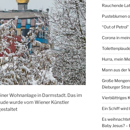
Rauchende Lat
Pusteblumen o
“Out of Petrol
Corona in mein
Toilettenplaude
Hurra, mein Me
Mann aus der
Große Mengen e
Dieburger Stra
einer Wohnanlage in Darmstadt. Das im
Vierblättriges 
bäude
wurde vom Wiener Künstler
Ein Schiff wir
estaltet
Es weihnachtet
Baby Jesus? – 