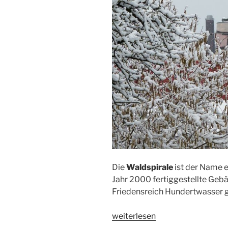
Die
Waldspirale
ist der Name 
Jahr 2000 fertiggestellte Ge
Friedensreich Hundertwasser g
„Hundertwasserhaus
weiterlesen
Darmstadt