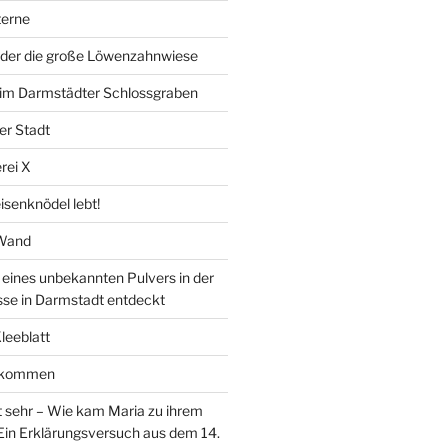
erne
der die große Löwenzahnwiese
” im Darmstädter Schlossgraben
er Stadt
rei X
isenknödel lebt!
 Wand
ines unbekannten Pulvers in der
sse in Darmstadt entdeckt
Kleeblatt
d kommen
 sehr – Wie kam Maria zu ihrem
Ein Erklärungsversuch aus dem 14.