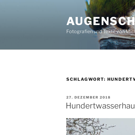
Zum
Inhalt
AUGENSC
springen
Fotografien und Texte von Mi
SCHLAGWORT:
HUNDERT
VERÖFFENTLICHT
27. DEZEMBER 2018
AM
Hundertwasserhau