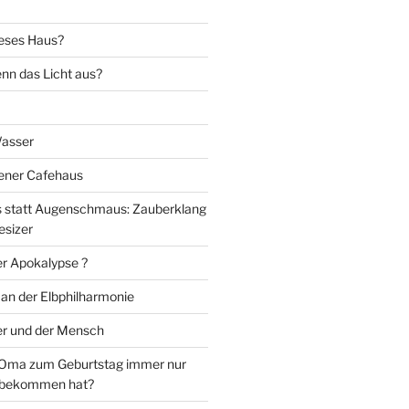
eses Haus?
nn das Licht aus?
Wasser
iener Cafehaus
statt Augenschmaus: Zauberklang
esizer
er Apokalypse ?
 an der Elbphilharmonie
er und der Mensch
Oma zum Geburtstag immer nur
 bekommen hat?