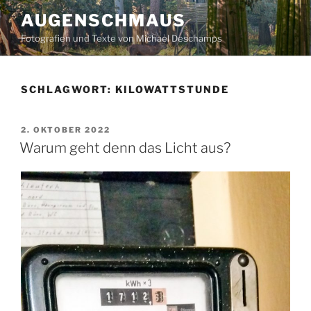
Zum
AUGENSCHMAUS
Inhalt
Fotografien und Texte von Michael Deschamps
springen
SCHLAGWORT:
KILOWATTSTUNDE
VERÖFFENTLICHT
2. OKTOBER 2022
AM
Warum geht denn das Licht aus?