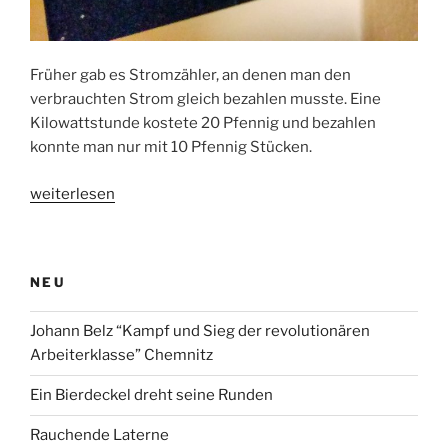
Früher gab es Stromzähler, an denen man den
verbrauchten Strom gleich bezahlen musste. Eine
Kilowattstunde kostete 20 Pfennig und bezahlen
konnte man nur mit 10 Pfennig Stücken.
„Warum
weiterlesen
geht
denn
das
NEU
Licht
aus?“
Johann Belz “Kampf und Sieg der revolutionären
Arbeiterklasse” Chemnitz
Ein Bierdeckel dreht seine Runden
Rauchende Laterne