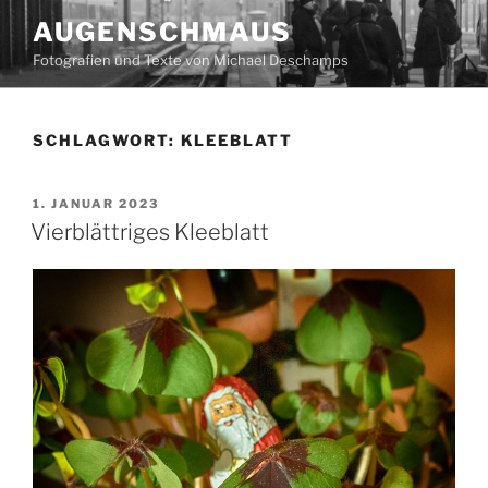
Zum
AUGENSCHMAUS
Inhalt
Fotografien und Texte von Michael Deschamps
springen
SCHLAGWORT:
KLEEBLATT
VERÖFFENTLICHT
1. JANUAR 2023
AM
Vierblättriges Kleeblatt