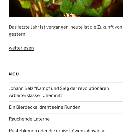
Das letzte Jahr ist vergangen, heute ist die Zukunft von
gestern!
„Vierblättriges
weiterlesen
Kleeblatt“
NEU
Johann Belz “Kampf und Sieg der revolutionären
Arbeiterklasse” Chemnitz
Ein Bierdeckel dreht seine Runden
Rauchende Laterne
Pusteblumen oder die große Löwenzahnwiese