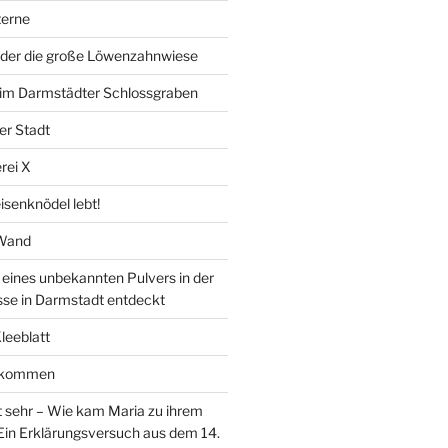
erne
der die große Löwenzahnwiese
” im Darmstädter Schlossgraben
er Stadt
rei X
isenknödel lebt!
 Wand
ines unbekannten Pulvers in der
sse in Darmstadt entdeckt
Kleeblatt
d kommen
 sehr – Wie kam Maria zu ihrem
Ein Erklärungsversuch aus dem 14.