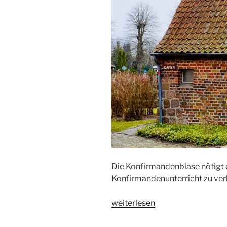
Die Konfirmandenblase nötigt
Konfirmandenunterricht zu verl
„Toilettenplauderei
weiterlesen
IX“