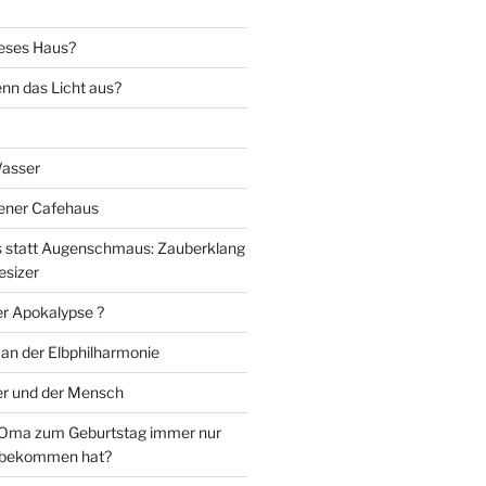
eses Haus?
nn das Licht aus?
Wasser
iener Cafehaus
statt Augenschmaus: Zauberklang
esizer
er Apokalypse ?
 an der Elbphilharmonie
er und der Mensch
Oma zum Geburtstag immer nur
 bekommen hat?