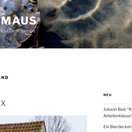
HMAUS
chael Deschamps
AND
NEU
IX
Johann Belz “K
Arbeiterklasse
Ein Bierdeckel