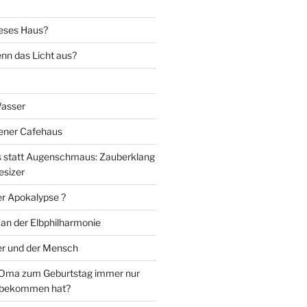
eses Haus?
nn das Licht aus?
Wasser
iener Cafehaus
statt Augenschmaus: Zauberklang
esizer
er Apokalypse ?
 an der Elbphilharmonie
er und der Mensch
Oma zum Geburtstag immer nur
 bekommen hat?