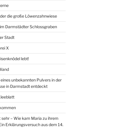
erne
der die große Löwenzahnwiese
” im Darmstädter Schlossgraben
er Stadt
rei X
isenknödel lebt!
 Wand
ines unbekannten Pulvers in der
sse in Darmstadt entdeckt
Kleeblatt
d kommen
 sehr – Wie kam Maria zu ihrem
Ein Erklärungsversuch aus dem 14.