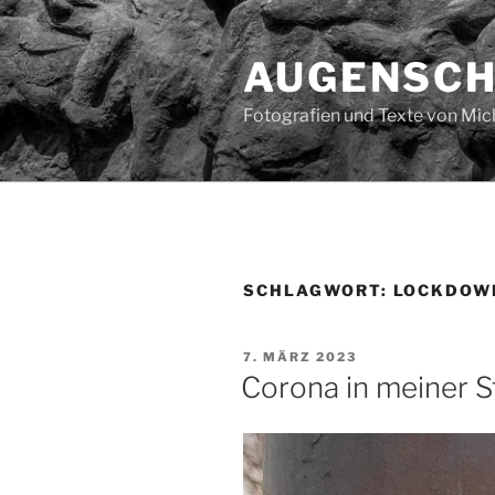
Zum
Inhalt
AUGENSC
springen
Fotografien und Texte von Mi
SCHLAGWORT:
LOCKDOW
VERÖFFENTLICHT
7. MÄRZ 2023
AM
Corona in meiner S