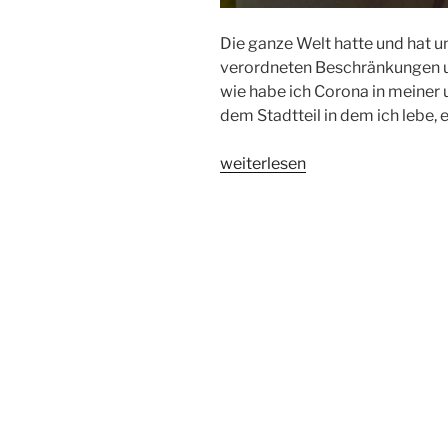
Die ganze Welt hatte und hat u
verordneten Beschränkungen un
wie habe ich Corona in meiner 
dem Stadtteil in dem ich lebe, 
„Corona
weiterlesen
in
meiner
Stadt“