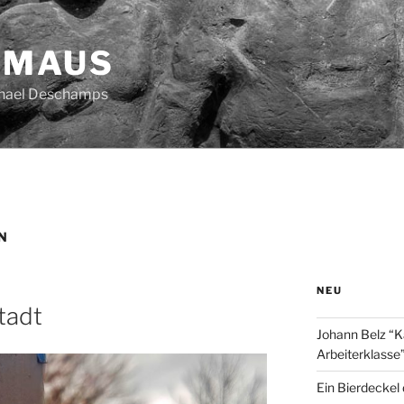
HMAUS
chael Deschamps
N
NEU
tadt
Johann Belz “K
Arbeiterklasse
Ein Bierdeckel