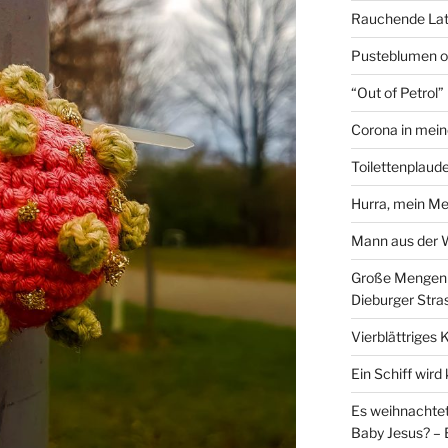
Rauchende Lat
Pusteblumen o
“Out of Petrol
Corona in mein
Toilettenplaude
Hurra, mein Me
Mann aus der
Große Mengen e
Dieburger Stra
Vierblättriges 
Ein Schiff wir
Es weihnachtet
Baby Jesus? – 