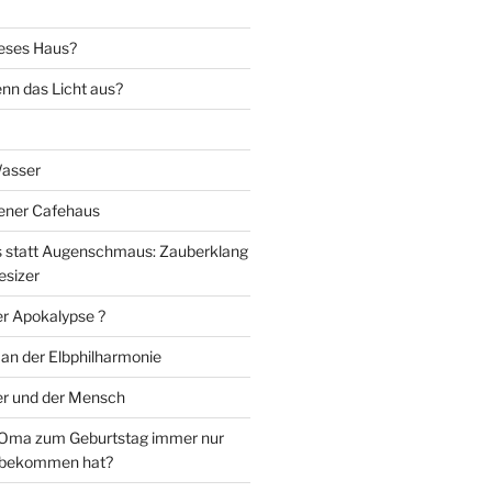
eses Haus?
nn das Licht aus?
Wasser
iener Cafehaus
statt Augenschmaus: Zauberklang
esizer
er Apokalypse ?
 an der Elbphilharmonie
er und der Mensch
Oma zum Geburtstag immer nur
 bekommen hat?