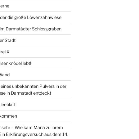
erne
der die große Löwenzahnwiese
” im Darmstädter Schlossgraben
er Stadt
rei X
isenknödel lebt!
 Wand
ines unbekannten Pulvers in der
sse in Darmstadt entdeckt
Kleeblatt
d kommen
 sehr – Wie kam Maria zu ihrem
Ein Erklärungsversuch aus dem 14.