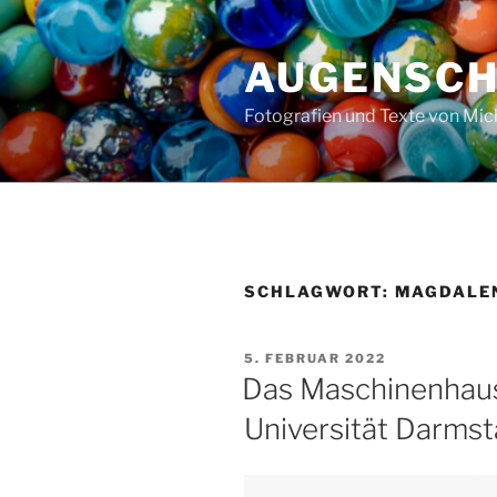
Zum
Inhalt
AUGENSC
springen
Fotografien und Texte von Mi
SCHLAGWORT:
MAGDALE
VERÖFFENTLICHT
5. FEBRUAR 2022
AM
Das Maschinenhaus
Universität Darmst