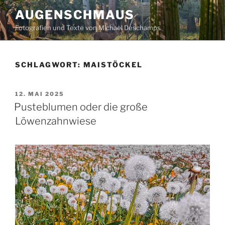
Zum
AUGENSCHMAUS
Inhalt
Fotografien und Texte von Michael Deschamps
springen
SCHLAGWORT:
MAISTÖCKEL
VERÖFFENTLICHT
12. MAI 2025
AM
Pusteblumen oder die große
Löwenzahnwiese