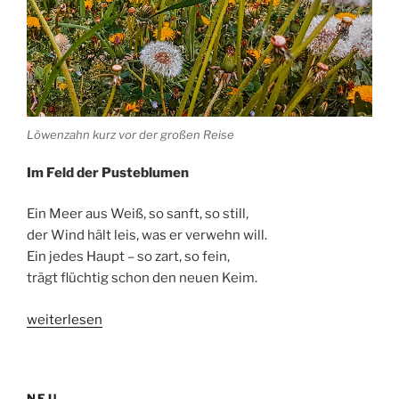
Löwenzahn kurz vor der großen Reise
Im
Feld
der
Pusteblumen
Ein
Meer
aus
Weiß,
so
sanft,
so
still,
der
Wind
hält
leis,
was
er
verwehn
will.
Ein
jedes
Haupt –
so
zart,
so
fein,
trägt
flüchtig
schon
den
neuen
Keim.
„Pusteblumen
weiterlesen
oder
die
große
NEU