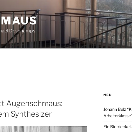
HMAUS
chael Deschamps
NEU
tt Augenschmaus:
Johann Belz “K
em Synthesizer
Arbeiterklasse
Ein Bierdeckel