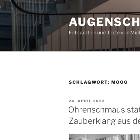
Zum
Inhalt
AUGENSC
springen
Fotografien und Texte von Mi
SCHLAGWORT:
MOOG
VERÖFFENTLICHT
24. APRIL 2022
AM
Ohrenschmaus sta
Zauberklang aus d