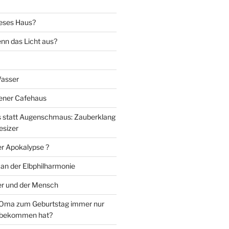
eses Haus?
nn das Licht aus?
Wasser
iener Cafehaus
statt Augenschmaus: Zauberklang
esizer
er Apokalypse ?
 an der Elbphilharmonie
er und der Mensch
Oma zum Geburtstag immer nur
 bekommen hat?