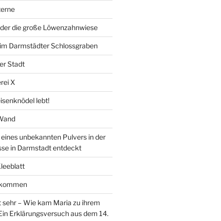
erne
der die große Löwenzahnwiese
” im Darmstädter Schlossgraben
er Stadt
rei X
isenknödel lebt!
 Wand
ines unbekannten Pulvers in der
sse in Darmstadt entdeckt
Kleeblatt
d kommen
 sehr – Wie kam Maria zu ihrem
Ein Erklärungsversuch aus dem 14.