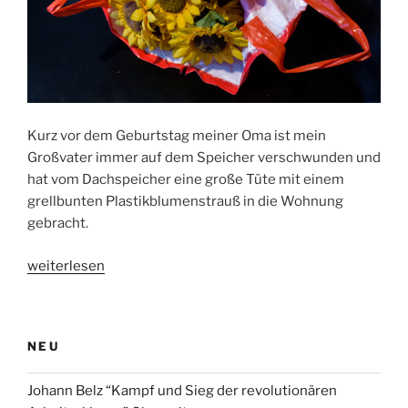
Kurz vor dem Geburtstag meiner Oma ist mein
Großvater immer auf dem Speicher verschwunden und
hat vom Dachspeicher eine große Tüte mit einem
grellbunten Plastikblumenstrauß in die Wohnung
gebracht.
„Warum
weiterlesen
meine
Oma
zum
NEU
Geburtstag
immer
Johann Belz “Kampf und Sieg der revolutionären
nur