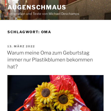
Zum
AUGENSCHMAUS
Inhalt
Fotografien und Texte von Michael Deschamps
springen
SCHLAGWORT:
OMA
VERÖFFENTLICHT
13. MÄRZ 2022
AM
Warum meine Oma zum Geburtstag
immer nur Plastikblumen bekommen
hat?