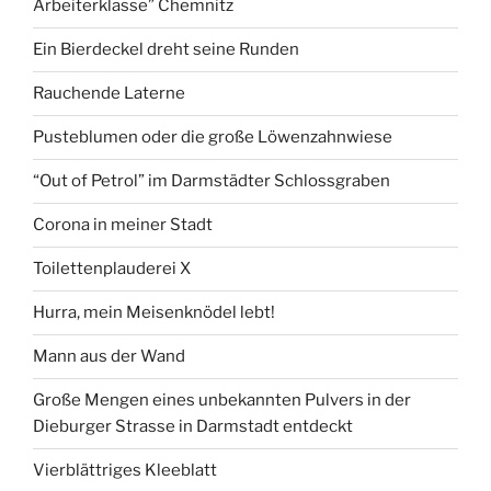
Arbeiterklasse” Chemnitz
Plastikblumen
bekommen
Ein Bierdeckel dreht seine Runden
hat?“
Rauchende Laterne
Pusteblumen oder die große Löwenzahnwiese
“Out of Petrol” im Darmstädter Schlossgraben
Corona in meiner Stadt
Toilettenplauderei X
Hurra, mein Meisenknödel lebt!
Mann aus der Wand
Große Mengen eines unbekannten Pulvers in der
Dieburger Strasse in Darmstadt entdeckt
Vierblättriges Kleeblatt