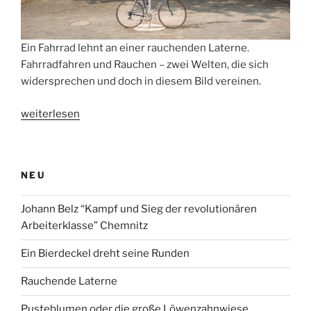
Ein Fahrrad lehnt an einer rauchenden Laterne.
Fahrradfahren und Rauchen – zwei Welten, die sich
widersprechen und doch in diesem Bild vereinen.
„Rauchende
weiterlesen
Laterne“
NEU
Johann Belz “Kampf und Sieg der revolutionären
Arbeiterklasse” Chemnitz
Ein Bierdeckel dreht seine Runden
Rauchende Laterne
Pusteblumen oder die große Löwenzahnwiese