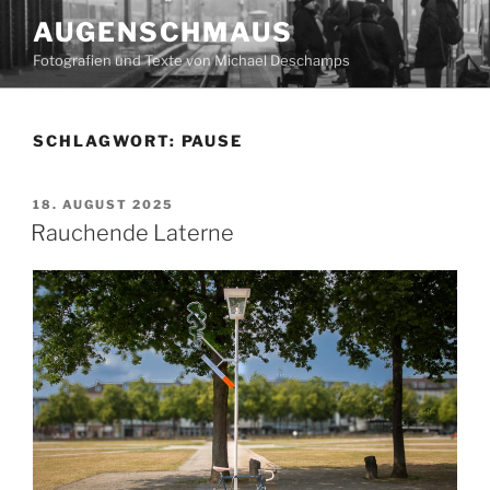
Zum
AUGENSCHMAUS
Inhalt
Fotografien und Texte von Michael Deschamps
springen
SCHLAGWORT:
PAUSE
VERÖFFENTLICHT
18. AUGUST 2025
AM
Rauchende Laterne