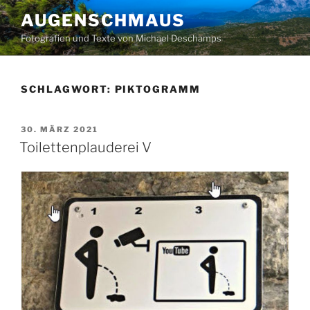
Zum
AUGENSCHMAUS
Inhalt
Fotografien und Texte von Michael Deschamps
springen
SCHLAGWORT:
PIKTOGRAMM
VERÖFFENTLICHT
30. MÄRZ 2021
AM
Toilettenplauderei V