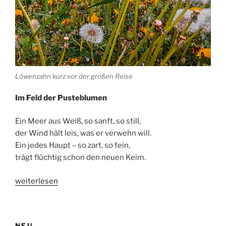
Löwenzahn kurz vor der großen Reise
Im
Feld
der
Pusteblumen
Ein
Meer
aus
Weiß,
so
sanft,
so
still,
der
Wind
hält
leis,
was
er
verwehn
will.
Ein
jedes
Haupt –
so
zart,
so
fein,
trägt
flüchtig
schon
den
neuen
Keim.
„Pusteblumen
weiterlesen
oder
die
große
NEU