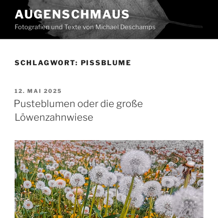
Zum
AUGENSCHMAUS
Inhalt
Fotografien und Texte von Michael Deschamps
springen
SCHLAGWORT:
PISSBLUME
VERÖFFENTLICHT
12. MAI 2025
AM
Pusteblumen oder die große
Löwenzahnwiese