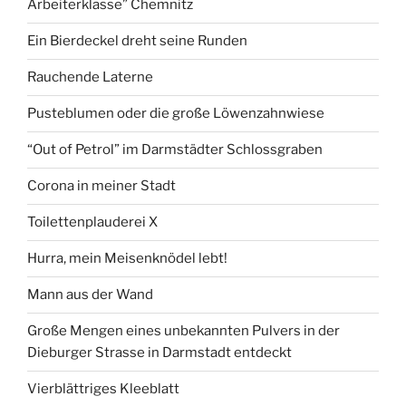
Arbeiterklasse” Chemnitz
Plastikblumen
bekommen
Ein Bierdeckel dreht seine Runden
hat?“
Rauchende Laterne
Pusteblumen oder die große Löwenzahnwiese
“Out of Petrol” im Darmstädter Schlossgraben
Corona in meiner Stadt
Toilettenplauderei X
Hurra, mein Meisenknödel lebt!
Mann aus der Wand
Große Mengen eines unbekannten Pulvers in der
Dieburger Strasse in Darmstadt entdeckt
Vierblättriges Kleeblatt