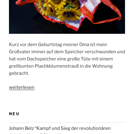
Kurz vor dem Geburtstag meiner Oma ist mein
Großvater immer auf dem Speicher verschwunden und
hat vom Dachspeicher eine große Tüte mit einem
grellbunten Plastikblumenstrauß in die Wohnung
gebracht.
„Warum
weiterlesen
meine
Oma
zum
NEU
Geburtstag
immer
Johann Belz “Kampf und Sieg der revolutionären
nur