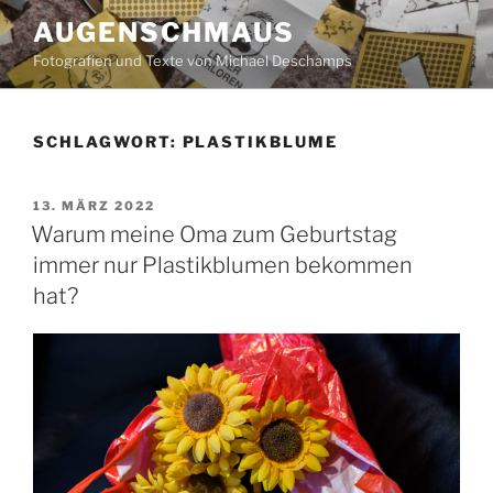
Zum
AUGENSCHMAUS
Inhalt
Fotografien und Texte von Michael Deschamps
springen
SCHLAGWORT:
PLASTIKBLUME
VERÖFFENTLICHT
13. MÄRZ 2022
AM
Warum meine Oma zum Geburtstag
immer nur Plastikblumen bekommen
hat?