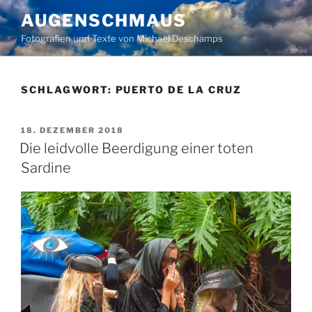
Zum
AUGENSCHMAUS
Inhalt
Fotografien und Texte von Michael Deschamps
springen
SCHLAGWORT:
PUERTO DE LA CRUZ
VERÖFFENTLICHT
18. DEZEMBER 2018
AM
Die leidvolle Beerdigung einer toten
Sardine