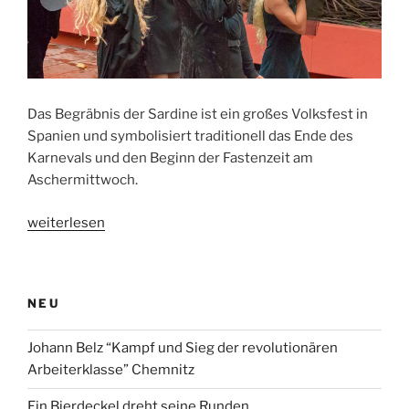
Das Begräbnis der Sardine ist ein großes Volksfest in
Spanien und symbolisiert traditionell das Ende des
Karnevals und den Beginn der Fastenzeit am
Aschermittwoch.
„Die
weiterlesen
leidvolle
Beerdigung
einer
NEU
toten
Sardine“
Johann Belz “Kampf und Sieg der revolutionären
Arbeiterklasse” Chemnitz
Ein Bierdeckel dreht seine Runden