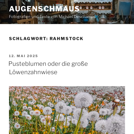
Zum
AUGENSCHMAUS
Inhalt
Fotografien und Texte von Michael Deschamps
springen
SCHLAGWORT:
RAHMSTOCK
VERÖFFENTLICHT
12. MAI 2025
AM
Pusteblumen oder die große
Löwenzahnwiese