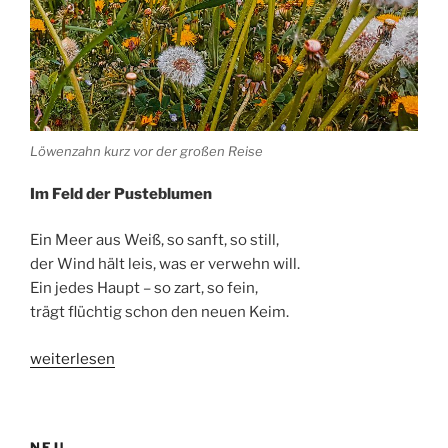
Löwenzahn kurz vor der großen Reise
Im
Feld
der
Pusteblumen
Ein
Meer
aus
Weiß,
so
sanft,
so
still,
der
Wind
hält
leis,
was
er
verwehn
will.
Ein
jedes
Haupt –
so
zart,
so
fein,
trägt
flüchtig
schon
den
neuen
Keim.
„Pusteblumen
weiterlesen
oder
die
große
NEU