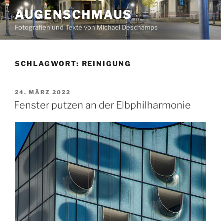
Zum
AUGENSCHMAUS
Inhalt
Fotografien und Texte von Michael Deschamps
springen
SCHLAGWORT:
REINIGUNG
VERÖFFENTLICHT
24. MÄRZ 2022
AM
Fenster putzen an der Elbphilharmonie