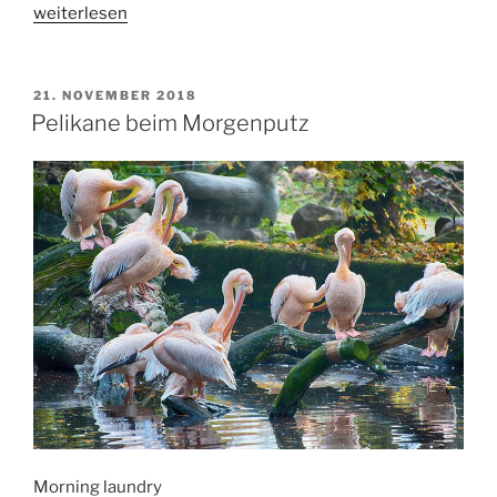
„Fenster
weiterlesen
putzen
an
der
VERÖFFENTLICHT
21. NOVEMBER 2018
AM
Elbphilharmonie“
Pelikane beim Morgenputz
Morning laundry