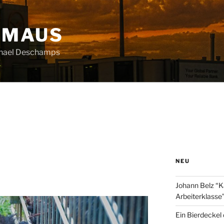
HMAUS
chael Deschamps
NEU
Johann Belz “K
Arbeiterklasse
Ein Bierdeckel