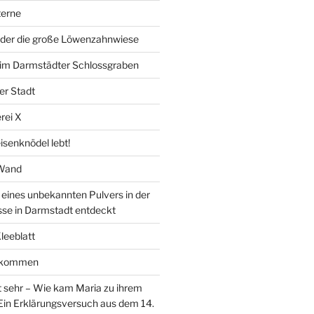
erne
der die große Löwenzahnwiese
” im Darmstädter Schlossgraben
er Stadt
rei X
isenknödel lebt!
 Wand
ines unbekannten Pulvers in der
sse in Darmstadt entdeckt
Kleeblatt
d kommen
 sehr – Wie kam Maria zu ihrem
Ein Erklärungsversuch aus dem 14.