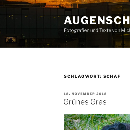
Zum
Inhalt
AUGENSC
springen
Fotografien und Texte von Mi
SCHLAGWORT:
SCHAF
VERÖFFENTLICHT
18. NOVEMBER 2018
AM
Grünes Gras