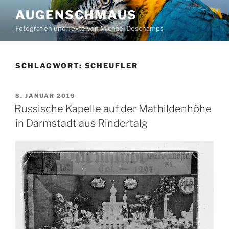
Zum
AUGENSCHMAUS
Inhalt
Fotografien und Texte von Michael Deschamps
springen
SCHLAGWORT:
SCHEUFLER
VERÖFFENTLICHT
8. JANUAR 2019
AM
Russische Kapelle auf der Mathildenhöhe
in Darmstadt aus Rindertalg