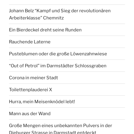
in
Johann Belz “Kampf und Sieg der revolutionären
Darmstadt
Arbeiterklasse” Chemnitz
aus
Rindertalg“
Ein Bierdeckel dreht seine Runden
Rauchende Laterne
Pusteblumen oder die große Löwenzahnwiese
“Out of Petrol” im Darmstädter Schlossgraben
Corona in meiner Stadt
Toilettenplauderei X
Hurra, mein Meisenknödel lebt!
Mann aus der Wand
Große Mengen eines unbekannten Pulvers in der
Dieburger Strasse in Darmstadt entdeckt