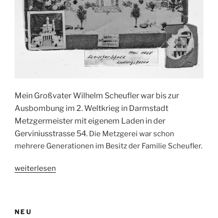
Mein Großvater Wilhelm Scheufler war bis zur
Ausbombung im 2. Weltkrieg in Darmstadt
Metzgermeister mit eigenem Laden in der
Gerviniusstrasse 54.
Die Metzgerei war schon
mehrere Generationen im Besitz der Familie Scheufler.
„Russische
weiterlesen
Kapelle
auf
der
NEU
Mathildenhöhe