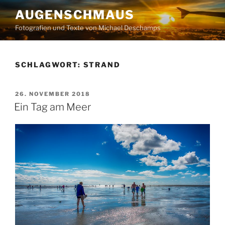
Zum
AUGENSCHMAUS
Inhalt
Fotografien und Texte von Michael Deschamps
springen
SCHLAGWORT:
STRAND
VERÖFFENTLICHT
26. NOVEMBER 2018
AM
Ein Tag am Meer