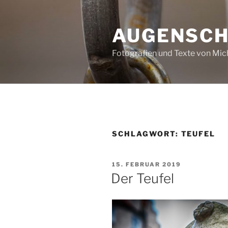
Zum
Inhalt
AUGENSC
springen
Fotografien und Texte von Mi
SCHLAGWORT:
TEUFEL
VERÖFFENTLICHT
15. FEBRUAR 2019
AM
Der Teufel