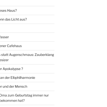
eses Haus?
nn das Licht aus?
Wasser
iener Cafehaus
statt Augenschmaus: Zauberklang
esizer
er Apokalypse ?
 an der Elbphilharmonie
er und der Mensch
Oma zum Geburtstag immer nur
 bekommen hat?