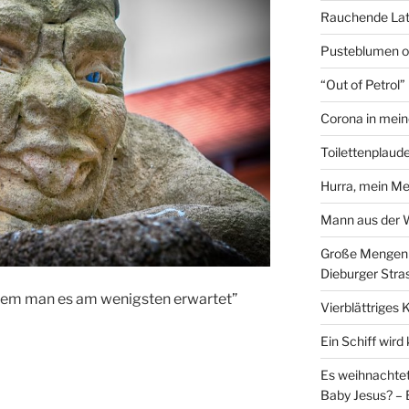
Rauchende Lat
Pusteblumen o
“Out of Petrol
Corona in mein
Toilettenplaude
Hurra, mein Me
Mann aus der
Große Mengen e
Dieburger Stra
n dem man es am wenigsten erwartet”
Vierblättriges 
Ein Schiff wir
Es weihnachtet
Baby Jesus? – 