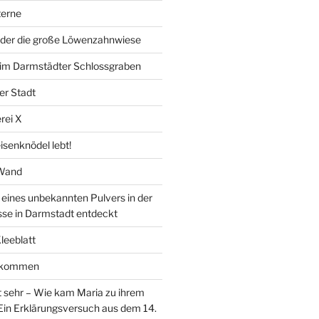
erne
der die große Löwenzahnwiese
” im Darmstädter Schlossgraben
er Stadt
rei X
isenknödel lebt!
 Wand
ines unbekannten Pulvers in der
sse in Darmstadt entdeckt
Kleeblatt
d kommen
 sehr – Wie kam Maria zu ihrem
Ein Erklärungsversuch aus dem 14.