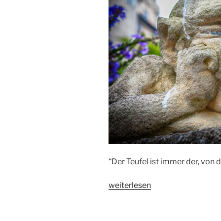
“Der Teufel ist immer der, vo
„Der
weiterlesen
Teufel“