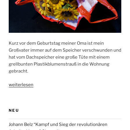
Kurz vor dem Geburtstag meiner Oma ist mein
Großvater immer auf dem Speicher verschwunden und
hat vom Dachspeicher eine große Tüte mit einem
grellbunten Plastikblumenstrauß in die Wohnung
gebracht.
„Warum
weiterlesen
meine
Oma
zum
NEU
Geburtstag
immer
Johann Belz “Kampf und Sieg der revolutionären
nur