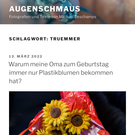
Zum
AUGENSCHMAUS
Inhalt
Fotografien und Texte von Michael Deschamps
springen
SCHLAGWORT:
TRUEMMER
VERÖFFENTLICHT
13. MÄRZ 2022
AM
Warum meine Oma zum Geburtstag
immer nur Plastikblumen bekommen
hat?