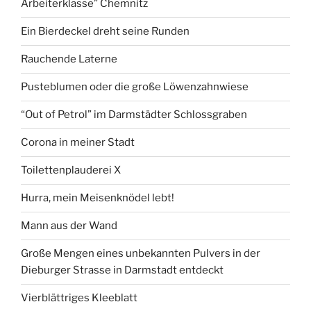
Arbeiterklasse” Chemnitz
Plastikblumen
bekommen
Ein Bierdeckel dreht seine Runden
hat?“
Rauchende Laterne
Pusteblumen oder die große Löwenzahnwiese
“Out of Petrol” im Darmstädter Schlossgraben
Corona in meiner Stadt
Toilettenplauderei X
Hurra, mein Meisenknödel lebt!
Mann aus der Wand
Große Mengen eines unbekannten Pulvers in der
Dieburger Strasse in Darmstadt entdeckt
Vierblättriges Kleeblatt