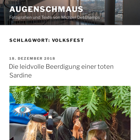
Zum
AUGENSCHMAUS
Inhalt
Fotografien und Texte von Michael Deschamps
springen
SCHLAGWORT:
VOLKSFEST
VERÖFFENTLICHT
18. DEZEMBER 2018
AM
Die leidvolle Beerdigung einer toten
Sardine