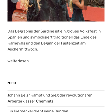
Das Begräbnis der Sardine ist ein großes Volksfest in
Spanien und symbolisiert traditionell das Ende des
Karnevals und den Beginn der Fastenzeit am
Aschermittwoch.
„Die
weiterlesen
leidvolle
Beerdigung
einer
NEU
toten
Sardine“
Johann Belz “Kampf und Sieg der revolutionären
Arbeiterklasse” Chemnitz
Ein Bierdeckel dreht seine Runden