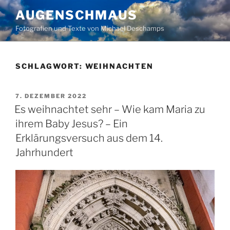
Zum
AUGENSCHMAUS
Inhalt
Fotografien und Texte von Michael Deschamps
springen
SCHLAGWORT:
WEIHNACHTEN
VERÖFFENTLICHT
7. DEZEMBER 2022
AM
Es weihnachtet sehr – Wie kam Maria zu
ihrem Baby Jesus? – Ein
Erklärungsversuch aus dem 14.
Jahrhundert