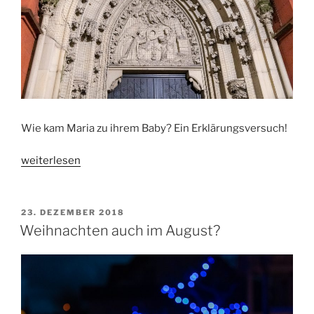
Wie kam Maria zu ihrem Baby? Ein Erklärungsversuch!
„Es
weiterlesen
weihnachtet
sehr
–
VERÖFFENTLICHT
23. DEZEMBER 2018
AM
Wie
Weihnachten auch im August?
kam
Maria
zu
ihrem
Baby