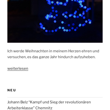
Jesus?
–
Ein
Erklärungsversuch
aus
dem
14.
Jahrhundert“
Ich werde Weihnachten in meinem Herzen ehren und
versuchen, es das ganze Jahr hindurch aufzuheben.
„Weihnachten
weiterlesen
auch
im
August?“
NEU
Johann Belz “Kampf und Sieg der revolutionären
Arbeiterklasse” Chemnitz