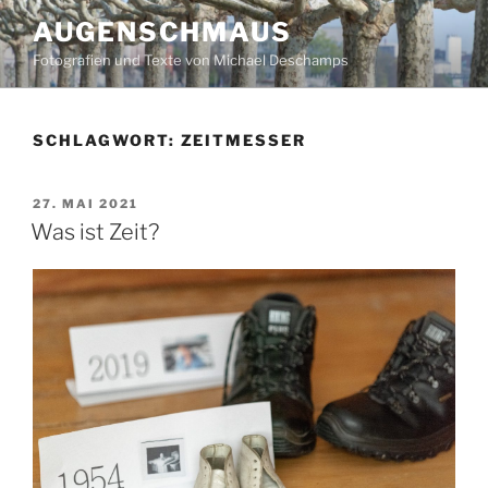
Zum
AUGENSCHMAUS
Inhalt
Fotografien und Texte von Michael Deschamps
springen
SCHLAGWORT:
ZEITMESSER
VERÖFFENTLICHT
27. MAI 2021
AM
Was ist Zeit?