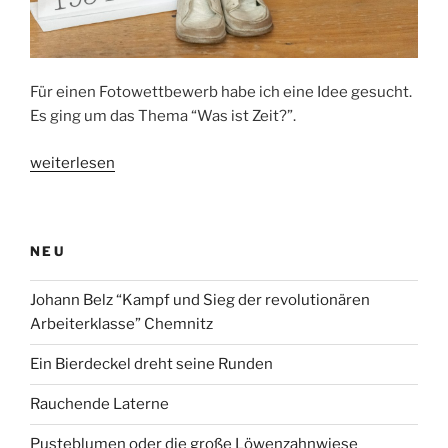
Für einen Fotowettbewerb habe ich eine Idee gesucht.
Es ging um das Thema “Was ist Zeit?”.
„Was
weiterlesen
ist
Zeit?“
NEU
Johann Belz “Kampf und Sieg der revolutionären
Arbeiterklasse” Chemnitz
Ein Bierdeckel dreht seine Runden
Rauchende Laterne
Pusteblumen oder die große Löwenzahnwiese