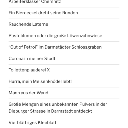
Arbeiterklasse” Chemnitz
Plastikblumen
bekommen
Ein Bierdeckel dreht seine Runden
hat?“
Rauchende Laterne
Pusteblumen oder die große Löwenzahnwiese
“Out of Petrol” im Darmstädter Schlossgraben
Corona in meiner Stadt
Toilettenplauderei X
Hurra, mein Meisenknödel lebt!
Mann aus der Wand
Große Mengen eines unbekannten Pulvers in der
Dieburger Strasse in Darmstadt entdeckt
Vierblättriges Kleeblatt