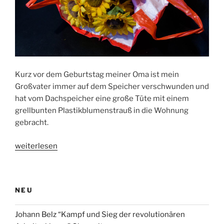
Kurz vor dem Geburtstag meiner Oma ist mein
Großvater immer auf dem Speicher verschwunden und
hat vom Dachspeicher eine große Tüte mit einem
grellbunten Plastikblumenstrauß in die Wohnung
gebracht.
„Warum
weiterlesen
meine
Oma
zum
NEU
Geburtstag
immer
Johann Belz “Kampf und Sieg der revolutionären
nur