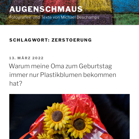
Zum
AUGENSCHMAUS
Inhalt
Fotografien und Texte von Michael Deschamps
springen
SCHLAGWORT:
ZERSTOERUNG
VERÖFFENTLICHT
13. MÄRZ 2022
AM
Warum meine Oma zum Geburtstag
immer nur Plastikblumen bekommen
hat?