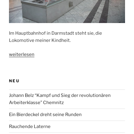
Im Hauptbahnhof in Darmstadt steht sie, die
Lokomotive meiner Kindheit.
„Die
weiterlesen
Lokomotive
meiner
Kindheit“
NEU
Johann Belz “Kampf und Sieg der revolutionären
Arbeiterklasse” Chemnitz
Ein Bierdeckel dreht seine Runden
Rauchende Laterne