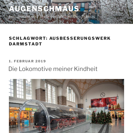
Zum
AUGENSCHMAUS
Inhalt
Fotografien und Texte von Michael Deschamps
springen
SCHLAGWORT:
AUSBESSERUNGSWERK
DARMSTADT
VERÖFFENTLICHT
1. FEBRUAR 2019
AM
Die Lokomotive meiner Kindheit