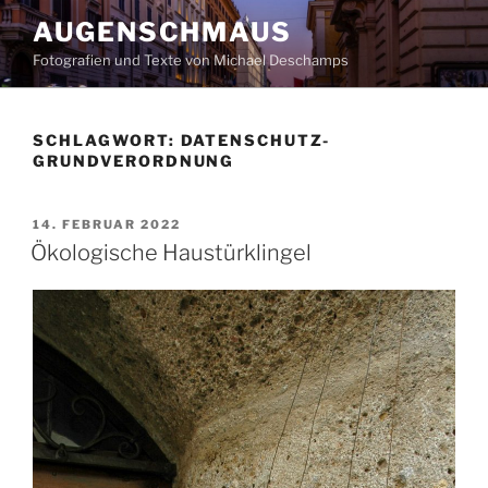
Zum
AUGENSCHMAUS
Inhalt
Fotografien und Texte von Michael Deschamps
springen
SCHLAGWORT:
DATENSCHUTZ-
GRUNDVERORDNUNG
VERÖFFENTLICHT
14. FEBRUAR 2022
AM
Ökologische Haustürklingel