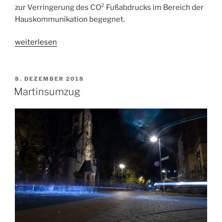
zur Verringerung des CO² Fußabdrucks im Bereich der
Hauskommunikation begegnet.
„Ökologische
weiterlesen
Haustürklingel“
VERÖFFENTLICHT
8. DEZEMBER 2018
AM
Martinsumzug