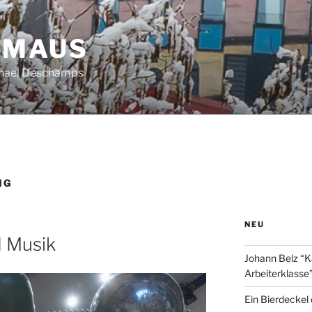
HMAUS
chael Deschamps
NG
NEU
 Musik
Johann Belz “K
Arbeiterklasse
Ein Bierdeckel