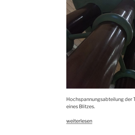
Hochspannungsabteilung der T
eines Blitzes.
„Hochspannung
weiterlesen
und