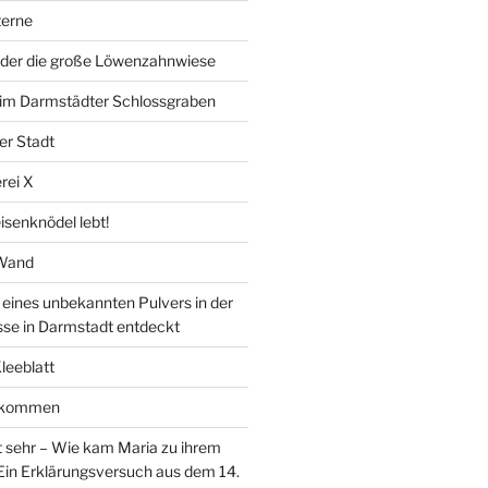
erne
der die große Löwenzahnwiese
” im Darmstädter Schlossgraben
er Stadt
rei X
isenknödel lebt!
 Wand
ines unbekannten Pulvers in der
sse in Darmstadt entdeckt
Kleeblatt
d kommen
 sehr – Wie kam Maria zu ihrem
Ein Erklärungsversuch aus dem 14.