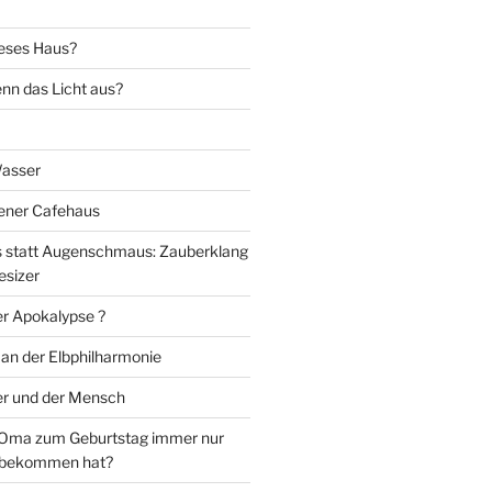
eses Haus?
nn das Licht aus?
Wasser
iener Cafehaus
statt Augenschmaus: Zauberklang
esizer
er Apokalypse ?
 an der Elbphilharmonie
er und der Mensch
Oma zum Geburtstag immer nur
 bekommen hat?