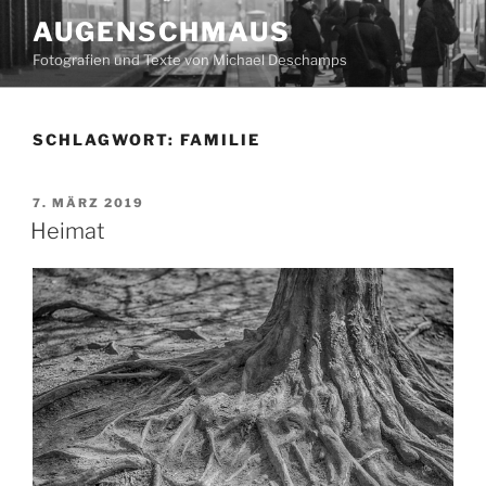
Zum
AUGENSCHMAUS
Inhalt
Fotografien und Texte von Michael Deschamps
springen
SCHLAGWORT:
FAMILIE
VERÖFFENTLICHT
7. MÄRZ 2019
AM
Heimat