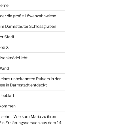
erne
der die große Löwenzahnwiese
” im Darmstädter Schlossgraben
er Stadt
rei X
isenknödel lebt!
 Wand
ines unbekannten Pulvers in der
sse in Darmstadt entdeckt
Kleeblatt
d kommen
 sehr – Wie kam Maria zu ihrem
Ein Erklärungsversuch aus dem 14.