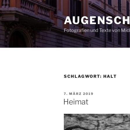
Zum
Inhalt
AUGENSC
springen
Fotografien und Texte von Mi
SCHLAGWORT:
HALT
VERÖFFENTLICHT
7. MÄRZ 2019
AM
Heimat