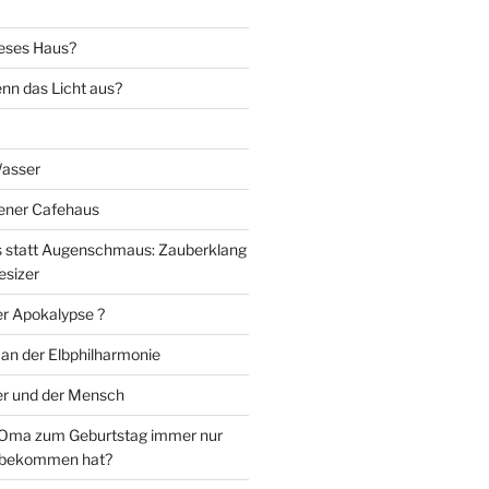
eses Haus?
nn das Licht aus?
Wasser
iener Cafehaus
statt Augenschmaus: Zauberklang
esizer
er Apokalypse ?
 an der Elbphilharmonie
er und der Mensch
Oma zum Geburtstag immer nur
 bekommen hat?