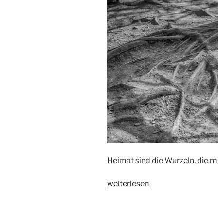
Heimat sind die Wurzeln, die m
„Heimat“
weiterlesen