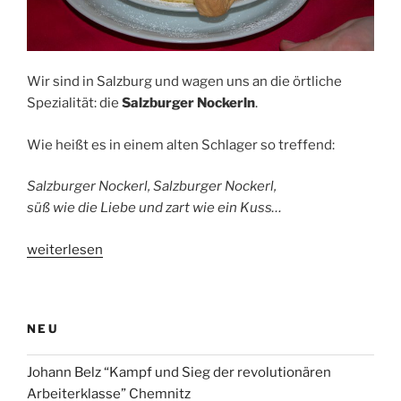
Wir sind in Salzburg und wagen uns an die örtliche
Spezialität: die
Salzburger Nockerln
.
Wie heißt es in einem alten Schlager so treffend:
Salzburger Nockerl, Salzburger Nockerl,
süß wie die Liebe und zart wie ein Kuss…
„Einen
weiterlesen
Berg
Glückseligkeit
auf
NEU
dem
Teller“
Johann Belz “Kampf und Sieg der revolutionären
Arbeiterklasse” Chemnitz