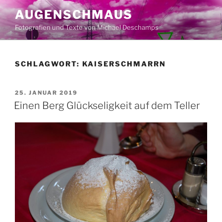
Zum
AUGENSCHMAUS
Inhalt
Fotografien und Texte von Michael Deschamps
springen
SCHLAGWORT:
KAISERSCHMARRN
VERÖFFENTLICHT
25. JANUAR 2019
AM
Einen Berg Glückseligkeit auf dem Teller