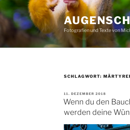
Zum
Inhalt
AUGENSC
springen
Fotografien und Texte von Mi
SCHLAGWORT:
MÄRTYRE
VERÖFFENTLICHT
11. DEZEMBER 2018
AM
Wenn du den Bauch
werden deine Wü