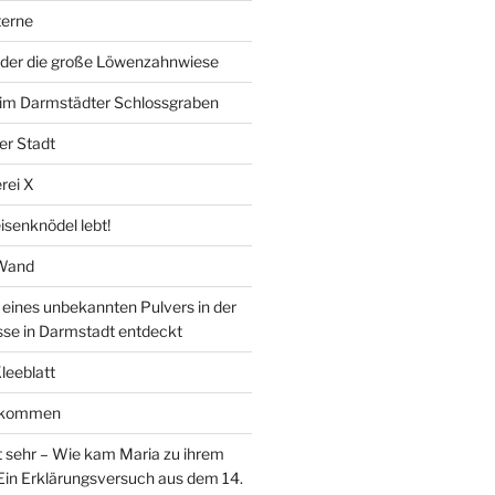
erne
der die große Löwenzahnwiese
” im Darmstädter Schlossgraben
er Stadt
rei X
isenknödel lebt!
 Wand
ines unbekannten Pulvers in der
sse in Darmstadt entdeckt
Kleeblatt
d kommen
 sehr – Wie kam Maria zu ihrem
Ein Erklärungsversuch aus dem 14.