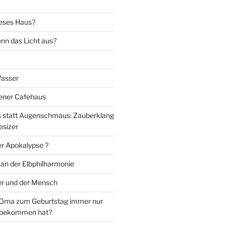
eses Haus?
nn das Licht aus?
Wasser
iener Cafehaus
statt Augenschmaus: Zauberklang
esizer
er Apokalypse ?
 an der Elbphilharmonie
er und der Mensch
Oma zum Geburtstag immer nur
 bekommen hat?