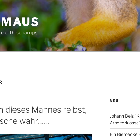
HMAUS
chael Deschamps
R
NEU
 dieses Mannes reibst,
Johann Belz “K
nsche wahr……
Arbeiterklasse
Ein Bierdeckel