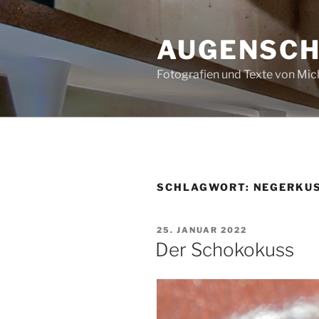
Zum
Inhalt
AUGENSC
springen
Fotografien und Texte von Mi
SCHLAGWORT:
NEGERKU
VERÖFFENTLICHT
25. JANUAR 2022
AM
Der Schokokuss