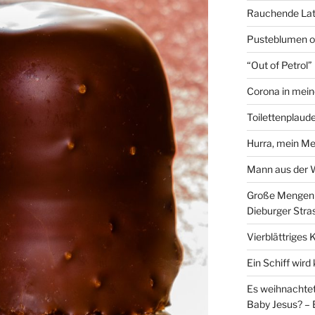
Rauchende Lat
Pusteblumen o
“Out of Petrol
Corona in mein
Toilettenplaude
Hurra, mein Me
Mann aus der
Große Mengen e
Dieburger Stra
Vierblättriges 
Ein Schiff wir
Es weihnachtet
Baby Jesus? – 