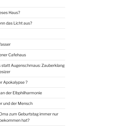
eses Haus?
nn das Licht aus?
Wasser
iener Cafehaus
statt Augenschmaus: Zauberklang
esizer
er Apokalypse ?
 an der Elbphilharmonie
er und der Mensch
Oma zum Geburtstag immer nur
 bekommen hat?