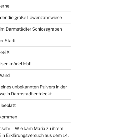
erne
der die große Löwenzahnwiese
” im Darmstädter Schlossgraben
er Stadt
rei X
isenknödel lebt!
 Wand
ines unbekannten Pulvers in der
sse in Darmstadt entdeckt
Kleeblatt
d kommen
 sehr – Wie kam Maria zu ihrem
Ein Erklärungsversuch aus dem 14.