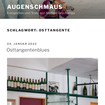
Zum
AUGENSCHMAUS
Inhalt
Fotografien und Texte von Michael Deschamps
springen
SCHLAGWORT:
OSTTANGENTE
VERÖFFENTLICHT
24. JANUAR 2022
AM
Osttangentenblues